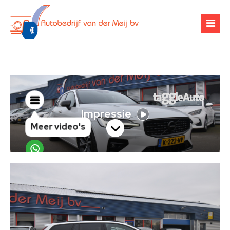
Over ons
Occasions
Werkplaats
Financiering
Banden & velgen
Verhuur
Airco-onderhoud
Zoekopdracht
Chiptuning
Contact