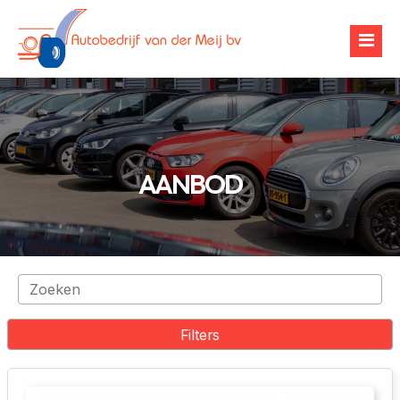
Over ons
AANBOD
Occasions
Werkplaats
Financiering
Banden & velgen
Verhuur
Airco-onderhoud
Filters
Zoekopdracht
Chiptuning
Contact