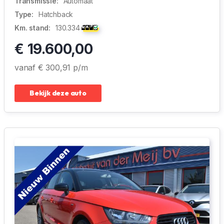
Transmissie:
Automaat
Type:
Hatchback
Km. stand:
130.334
€ 19.600,00
vanaf € 300,91 p/m
Bekijk deze auto