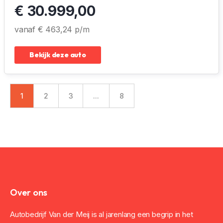
€ 30.999,00
vanaf € 463,24 p/m
Bekijk deze auto
1
2
3
...
8
Over ons
Autobedrijf Van der Meij is al jarenlang een begrip in het