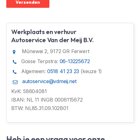
Verzenden
Werkplaats en verhuur
Autoservice Van der Meij B.V.
Mûnewei 2, 9172 GR Ferwert
Gosse Terpstra:
06-13225672
Algemeen:
0518 41 23 23
(keuze 1)
autoservice@vdmeij.net
KvK: 58604081
IBAN: NL 11 INGB 0006115672
BTW: NL85.31.09.102B01
Heb je een vraag voor onze