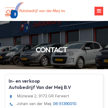
Over ons
CONTACT
Occasions
Werkplaats
Financiering
Banden & velgen
In- en verkoop
Verhuur
Airco-onderhoud
Autobedrijf Van der Meij B.V
Mûnewei 2, 9172 GR Ferwert
Zoekopdracht
Chiptuning
Johan van der Meij:
06-51390010
Contact