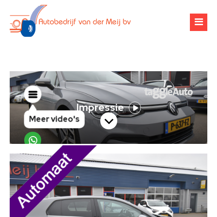
Over ons
Occasions
Werkplaats
Financiering
Banden & velgen
Verhuur
Airco-onderhoud
Zoekopdracht
Chiptuning
Contact