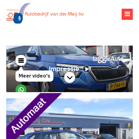
Over ons
Occasions
Werkplaats
Financiering
Banden & velgen
Verhuur
Airco-onderhoud
Zoekopdracht
Chiptuning
Contact