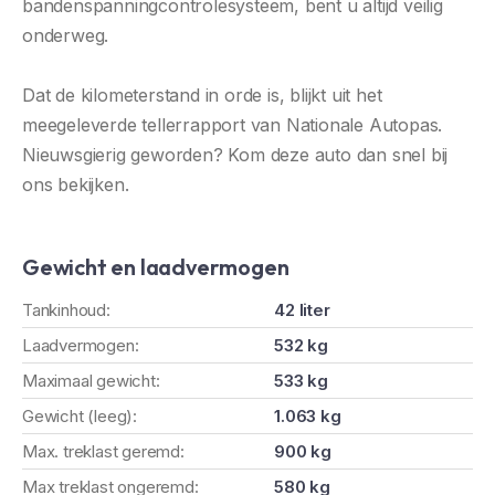
bandenspanningcontrolesysteem, bent u altijd veilig
onderweg.
Dat de kilometerstand in orde is, blijkt uit het
meegeleverde tellerrapport van Nationale Autopas.
Nieuwsgierig geworden? Kom deze auto dan snel bij
ons bekijken.
Gewicht en laadvermogen
Tankinhoud:
42 liter
Laadvermogen:
532 kg
Maximaal gewicht:
533 kg
Gewicht (leeg):
1.063 kg
Max. treklast geremd:
900 kg
Max treklast ongeremd:
580 kg