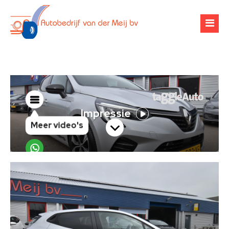
Over ons
Occasions
Werkplaats
Financiering
Banden & velgen
Verhuur
Airco-onderhoud
Zoekopdracht
Chiptuning
Contact