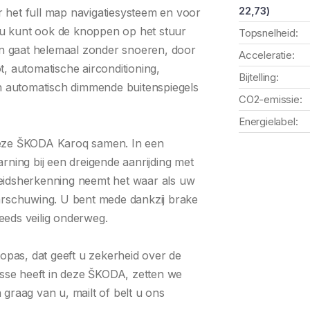
22,73)
 het full map navigatiesysteem en voor
u kunt ook de knoppen op het stuur
Topsnelheid:
 gaat helemaal zonder snoeren, door
Acceleratie:
, automatische airconditioning,
Bijtelling:
en automatisch dimmende buitenspiegels
CO2-emissie:
Energielabel:
deze ŠKODA Karoq samen. In een
rning bij een dreigende aanrijding met
eidsherkenning neemt het waar als uw
arschuwing. U bent mede dankzij brake
eeds veilig onderweg.
topas, dat geeft u zekerheid over de
esse heeft in deze ŠKODA, zetten we
graag van u, mailt of belt u ons