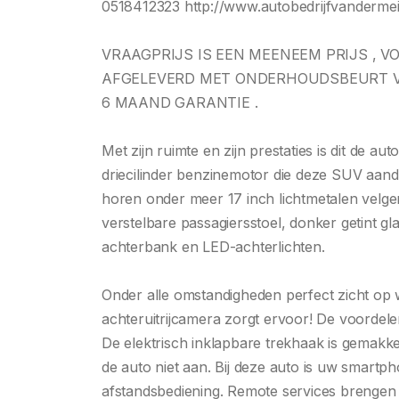
0518412323 http://www.autobedrijfvandermeij
VRAAGPRIJS IS EEN MEENEEM PRIJS , V
AFGELEVERD MET ONDERHOUDSBEURT V
6 MAAND GARANTIE .
Met zijn ruimte en zijn prestaties is dit de auto
driecilinder benzinemotor die deze SUV aandri
horen onder meer 17 inch lichtmetalen velg
verstelbare passagiersstoel, donker getint gl
achterbank en LED-achterlichten.
Onder alle omstandigheden perfect zicht op w
achteruitrijcamera zorgt ervoor! De voordel
De elektrisch inklapbare trekhaak is gemakkeli
de auto niet aan. Bij deze auto is uw smart
afstandsbediening. Remote services brengen 