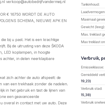
.nl verkoop@autobedrijfvandermeij.nl
Tankinhoud:
Laadvermogen
OOR € 16750 WORDT DE AUTO
Maximaal gewic
OLGENS SCHEMA, NIEUWE APK EN
Gewicht (leeg)
Max. treklast 
 die bij u past. Het is een krachtige
Max treklast o
jft. Bij de uitrusting van deze ŠKODA
en, LED koplampen, in hoogte
Verbruik, p
as achter, in delen neerklapbare
Emissieklasse:
Gemiddeld verb
at zich achter de auto afspeelt: de
19,23)
en van een trekhaak zonder de nadelen.
Verbruik stad:
jk in het gebruik en tast de lijnen van
15,38)
phone een geavanceerde
Verbruik snelw
u overal in contact met uw auto. Deze