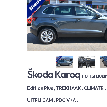
Škoda Karoq
1.0 TSI Busi
Edition Plus , TREKHAAK , CLIMATR , 
UITRIJ CAM , PDC V+A ,