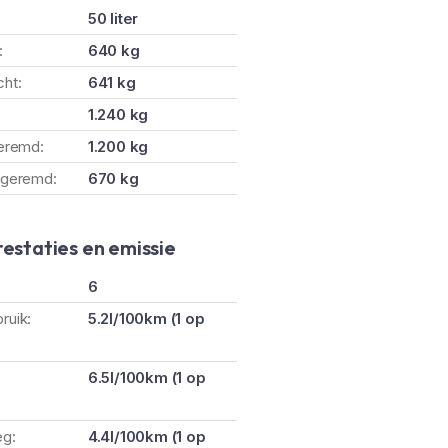
50 liter
:
640 kg
ht:
641 kg
:
1.240 kg
geremd:
1.200 kg
ngeremd:
670 kg
restaties en emissie
6
ruik:
5.2l/100km (1 op
6.5l/100km (1 op
eg:
4.4l/100km (1 op