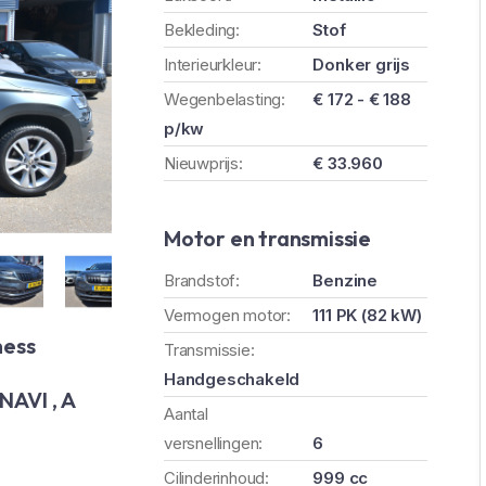
Bekleding:
Stof
Interieurkleur:
Donker grijs
Wegenbelasting:
€ 172 - € 188
p/kw
Nieuwprijs:
€ 33.960
Motor en transmissie
Brandstof:
Benzine
Vermogen motor:
111 PK (82 kW)
ness
Transmissie:
Handgeschakeld
NAVI , A
Aantal
versnellingen:
6
Cilinderinhoud:
999 cc