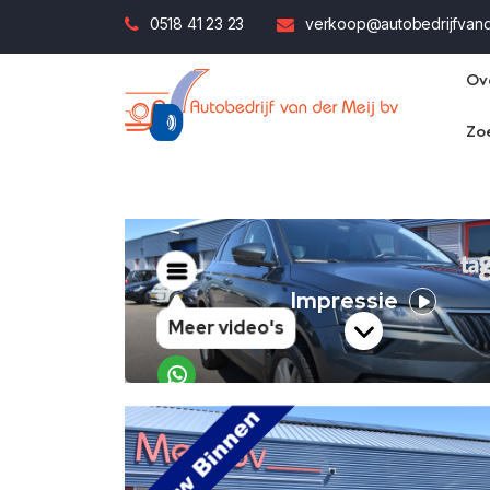
0518 41 23 23
verkoop@autobedrijfvande
Ov
Zo