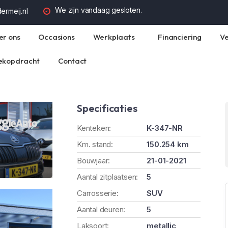
We zijn vandaag gesloten.
rmeij.nl
er ons
Occasions
Werkplaats
Financiering
Ve
ekopdracht
Contact
Specificaties
Kenteken:
K-347-NR
Km. stand:
150.254 km
Bouwjaar:
21-01-2021
Aantal zitplaatsen:
5
Carrosserie:
SUV
Aantal deuren:
5
Laksoort:
metallic