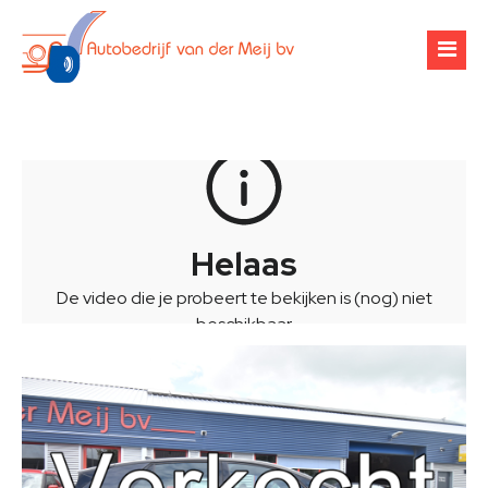
Over ons
Occasions
Werkplaats
Financiering
Banden & velgen
Verhuur
Airco-onderhoud
Zoekopdracht
Chiptuning
Contact