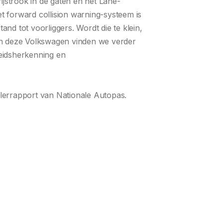
ijstrook in de gaten en het Lane-
et forward collision warning-systeem is
tand tot voorliggers. Wordt die te klein,
In deze Volkswagen vinden we verder
heidsherkenning en
ellerrapport van Nationale Autopas.