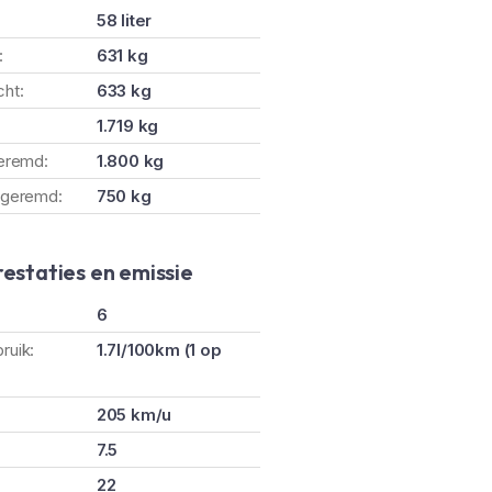
58 liter
:
631 kg
ht:
633 kg
:
1.719 kg
geremd:
1.800 kg
ngeremd:
750 kg
restaties en emissie
6
ruik:
1.7l/100km (1 op
205 km/u
7.5
22