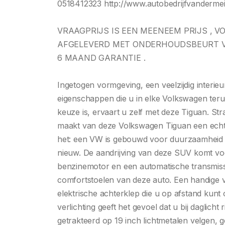
0518412323 http://www.autobedrijfvandermeij
VRAAGPRIJS IS EEN MEENEEM PRIJS , V
AFGELEVERD MET ONDERHOUDSBEURT V
6 MAAND GARANTIE .
Ingetogen vormgeving, een veelzijdig interie
eigenschappen die u in elke Volkswagen te
keuze is, ervaart u zelf met deze Tiguan. Stra
maakt van deze Volkswagen Tiguan een echte
het: een VW is gebouwd voor duurzaamheid en
nieuw. De aandrijving van deze SUV komt voo
benzinemotor en een automatische transmissie
comfortstoelen van deze auto. Een handige v
elektrische achterklep die u op afstand kunt
verlichting geeft het gevoel dat u bij daglicht
getrakteerd op 19 inch lichtmetalen velgen, ge