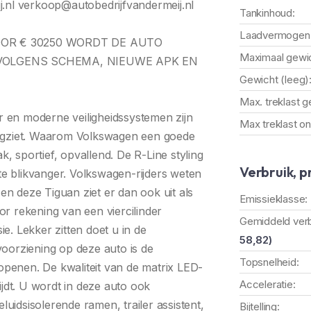
.nl verkoop@autobedrijfvandermeij.nl
Tankinhoud:
Laadvermogen
OOR € 30250 WORDT DE AUTO
Maximaal gewic
OLGENS SCHEMA, NIEUWE APK EN
Gewicht (leeg)
Max. treklast 
ur en moderne veiligheidssystemen zijn
Max treklast o
rugziet. Waarom Volkswagen een goede
k, sportief, opvallend. De R-Line styling
Verbruik, p
 blikvanger. Volkswagen-rijders weten
 deze Tiguan ziet er dan ook uit als
Emissieklasse:
r rekening van een viercilinder
Gemiddeld verb
. Lekker zitten doet u in de
58,82)
oorziening op deze auto is de
Topsnelheid:
 openen. De kwaliteit van de matrix LED-
Acceleratie:
 rijdt. U wordt in deze auto ook
luidsisolerende ramen, trailer assistent,
Bijtelling: