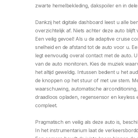
zwarte hemelbekleding, dakspoiler en in del
Dankzij het digitale dashboard leest u alle b
overzichtelijk af. Niets achter deze auto blij
Een veilig gevoel! Als u de adaptive cruise con
snelheid en de afstand tot de auto voor u. E
legt eenvoudig overal contact met de auto. U 
van de auto monitoren. Kies de muziek waarv
het altijd geweldig. Intussen bedient u het a
de knoppen op het stuur of met uw stem. M
waarschuwing, automatische airconditioning,
draadloos opladen, regensensor en keyless 
compleet.
Pragmatisch en veilig als deze auto is, beschi
In het instrumentarium laat de verkeersbordd