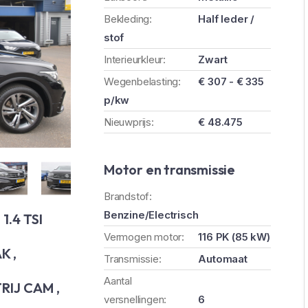
Bekleding:
Half leder /
stof
Interieurkleur:
Zwart
Wegenbelasting:
€ 307 - € 335
p/kw
Nieuwprijs:
€ 48.475
Motor en transmissie
Brandstof:
n
Benzine/Electrisch
1.4 TSI
Vermogen motor:
116 PK (85 kW)
K ,
Transmissie:
Automaat
Aantal
RIJ CAM ,
versnellingen:
6