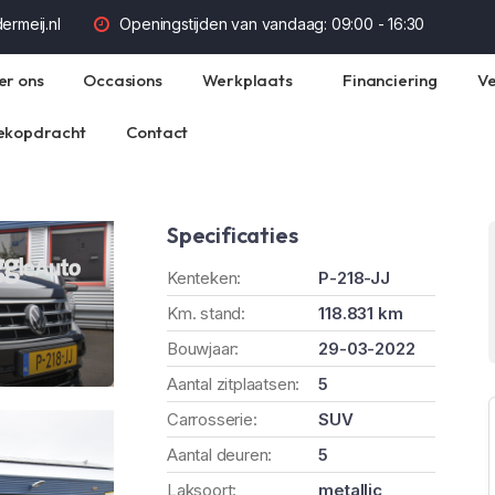
rmeij.nl
Openingstijden van vandaag:
09:00 - 16:30
er ons
Occasions
Werkplaats
Financiering
Ve
ekopdracht
Contact
Specificaties
Kenteken:
P-218-JJ
Km. stand:
118.831 km
Bouwjaar:
29-03-2022
Aantal zitplaatsen:
5
Carrosserie:
SUV
Aantal deuren:
5
Laksoort:
metallic