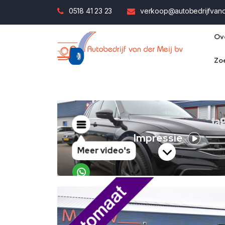
0518 41 23 23
verkoop@autobedrijfvande
Ov
Zo