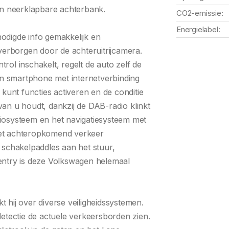
en neerklapbare achterbank.
CO2-emissie:
Energielabel:
enodigde info gemakkelijk en
ft verborgen door de achteruitrijcamera.
trol inschakelt, regelt de auto zelf de
en smartphone met internetverbinding
kunt functies activeren en de conditie
an u houdt, dankzij de DAB-radio klinkt
udiosysteem en het navigatiesysteem met
et achteropkomend verkeer
 schakelpaddles aan het stuur,
entry is deze Volkswagen helemaal
kt hij over diverse veiligheidssystemen.
etectie de actuele verkeersborden zien.