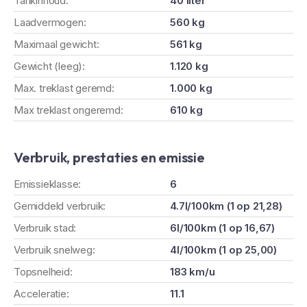
Tankinhoud:
40 liter
Laadvermogen:
560 kg
Maximaal gewicht:
561 kg
Gewicht (leeg):
1.120 kg
Max. treklast geremd:
1.000 kg
Max treklast ongeremd:
610 kg
Verbruik, prestaties en emissie
Emissieklasse:
6
Gemiddeld verbruik:
4.7l/100km (1 op 21,28)
Verbruik stad:
6l/100km (1 op 16,67)
Verbruik snelweg:
4l/100km (1 op 25,00)
Topsnelheid:
183 km/u
Acceleratie:
11.1