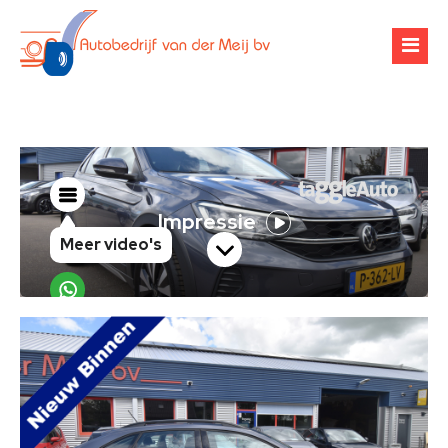
Over ons
Occasions
Werkplaats
Financiering
Banden & velgen
Verhuur
Airco-onderhoud
Zoekopdracht
Chiptuning
Contact