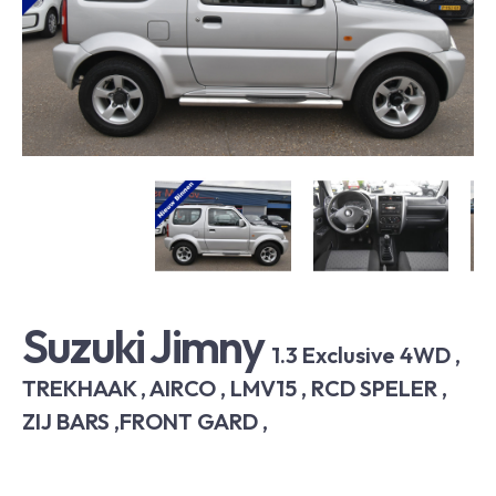
Suzuki Jimny
1.3 Exclusive 4WD ,
TREKHAAK , AIRCO , LMV15 , RCD SPELER ,
ZIJ BARS ,FRONT GARD ,