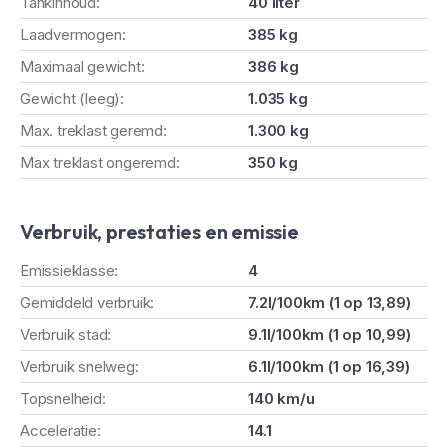
Tankinhoud:
40 liter
Laadvermogen:
385 kg
Maximaal gewicht:
386 kg
Gewicht (leeg):
1.035 kg
Max. treklast geremd:
1.300 kg
Max treklast ongeremd:
350 kg
Verbruik, prestaties en emissie
Emissieklasse:
4
Gemiddeld verbruik:
7.2l/100km (1 op 13,89)
Verbruik stad:
9.1l/100km (1 op 10,99)
Verbruik snelweg:
6.1l/100km (1 op 16,39)
Topsnelheid:
140 km/u
Acceleratie:
14.1