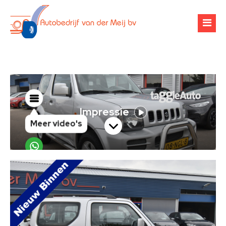
Over ons
Occasions
Werkplaats
Financiering
Banden & velgen
Verhuur
Airco-onderhoud
Zoekopdracht
Chiptuning
Contact