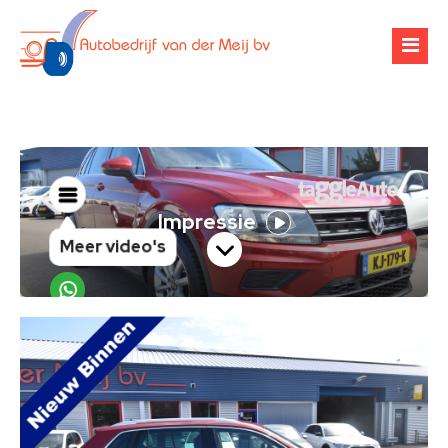
Over ons
Occasions
Werkplaats
Financiering
Banden & velgen
Verhuur
Airco-onderhoud
Zoekopdracht
Chiptuning
Contact