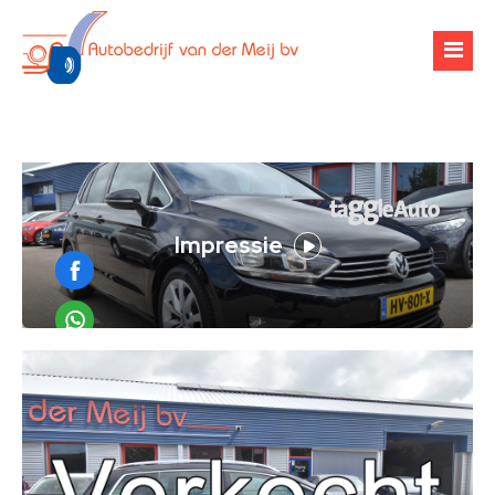
Over ons
Occasions
Werkplaats
Financiering
Banden & velgen
Verhuur
Airco-onderhoud
Zoekopdracht
Chiptuning
Contact