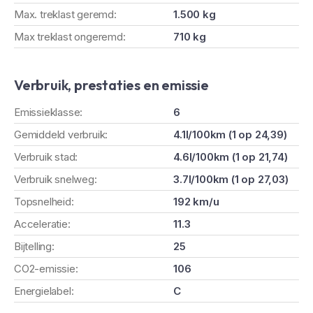
Max. treklast geremd:
1.500 kg
Max treklast ongeremd:
710 kg
Verbruik, prestaties en emissie
Emissieklasse:
6
Gemiddeld verbruik:
4.1l/100km (1 op 24,39)
Verbruik stad:
4.6l/100km (1 op 21,74)
Verbruik snelweg:
3.7l/100km (1 op 27,03)
Topsnelheid:
192 km/u
Acceleratie:
11.3
Bijtelling:
25
CO2-emissie:
106
Energielabel:
C